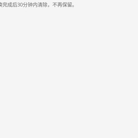
换完成后30分钟内清除，不再保留。
支持所有设备
我们免费的在线转换服务可以在任何操作系统（包
括Windows，Mac和Linux）上正常运行。它也可
以在苹果iOS和安卓Android等智能手机上的任何系
统上运行。您可以随时随地使用智能手机轻松转换
文件。
！