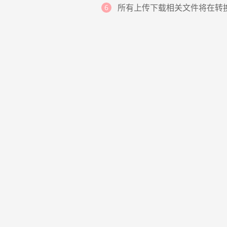
所有上传下载相关文件将在转
安全加密文件
我们关心您数据的安全性。所有文件的256位SSL加
密意味着您的文件，文档和数据是安全的。我们还
保证不会与他人共享您的所有个人信息，并且没有
人可以访问您加载的文件，我们可确保您的隐私
100%安全。
获取更多的功能
- 全是免费的