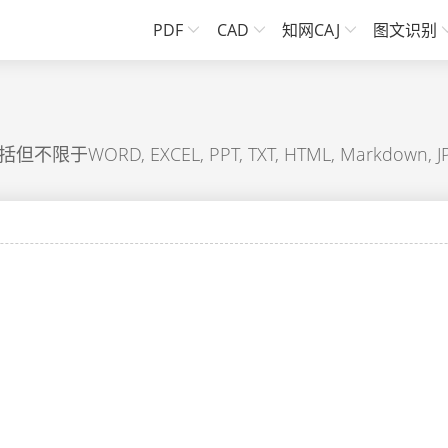
PDF
CAD
知网CAJ
图文识别
RD, EXCEL, PPT, TXT, HTML, Markdown, JP