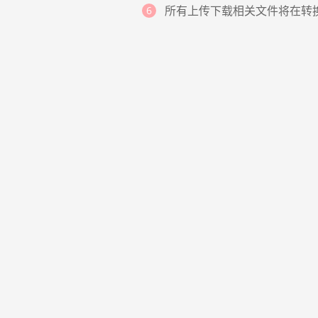
所有上传下载相关文件将在转
安全加密文件
我们关心您数据的安全性。所有文件的256位SSL加
密意味着您的文件，文档和数据是安全的。我们还
保证不会与他人共享您的所有个人信息，并且没有
人可以访问您加载的文件，我们可确保您的隐私
100%安全。
获取更多的功能
- 全是免费的