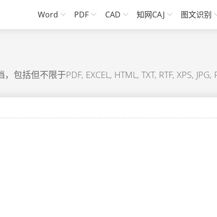
Word
PDF
CAD
知网CAJ
图文识别
于PDF, EXCEL, HTML, TXT, RTF, XPS, JPG