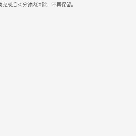
换完成后30分钟内清除，不再保留。
支持所有设备
我们免费的在线转换服务可以在任何操作系统（包
括Windows，Mac和Linux）上正常运行。它也可
以在苹果iOS和安卓Android等智能手机上的任何系
统上运行。您可以随时随地使用智能手机轻松转换
文件。
！